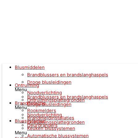
Blusmiddelen
Brandblussers en brandslanghaspels
Droge blusleidingen
Ontruiming
Menu
Noodverlichting
Brandblussers en brandslanghaspels
Ontruimingsplattegronden
Branddetectie
Droge blusleidingen
Menu
Rookmelders
Noodverlichting
Brandmeldinstallaties
Blussystemen
Ontruimingsplattegronden
Deurdrangers
Keuken blussystemen
Menu
Automatische blussystemen