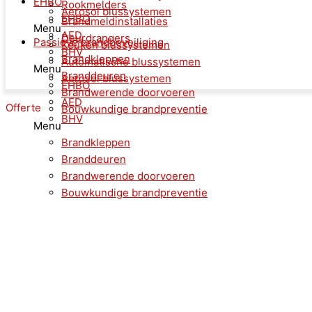
EHBO
Rookmelders
Aerosol blussystemen
EHBO
Brandmeldinstallaties
Menu
AED
Deurdrangers
Passieve brandbeveiliging
Keuken blussystemen
BHV
Brandkleppen
Automatische blussystemen
Menu
Branddeuren
Aerosol blussystemen
EHBO
Brandwerende doorvoeren
AED
Offerte
Bouwkundige brandpreventie
BHV
Menu
Brandkleppen
Branddeuren
Brandwerende doorvoeren
Bouwkundige brandpreventie