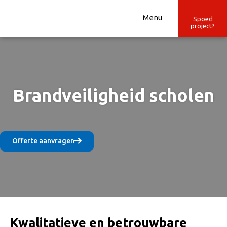
Ga
naar
Menu
Spoed
project?
de
inhoud
Brandveiligheid scholen
Offerte aanvragen
Kwalitatieve en betrouwbare