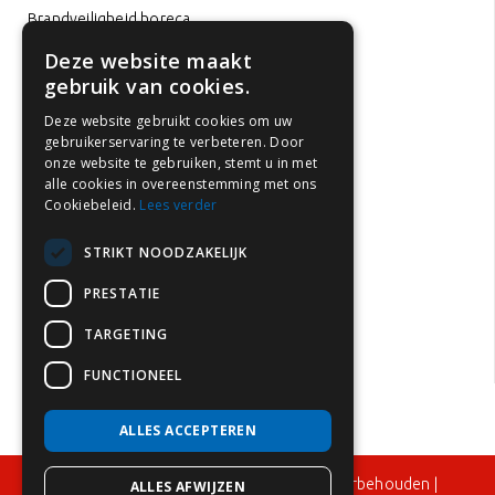
Brandveiligheid horeca
Brandveiligheid op kantoor
Deze website maakt
gebruik van cookies.
Brandveiligheid hotels
Brandveiligheid scholen
Deze website gebruikt cookies om uw
gebruikerservaring te verbeteren. Door
Brandveiligheid zorginstellingen
onze website te gebruiken, stemt u in met
Brandveiligheid kinderopvang
alle cookies in overeenstemming met ons
Cookiebeleid.
Lees verder
Brandveiligheid parkeergarages
Brandveiligheid huurwoningen
STRIKT NOODZAKELIJK
Brandpreventie in Nederland
PRESTATIE
Brandblusser keuring
TARGETING
Brandblusser onderhoud
FUNCTIONEEL
ALLES ACCEPTEREN
© 2024 – Flame Control BV – Alle rechten voorbehouden |
ALLES AFWIJZEN