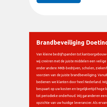
Brandbeveiliging Doeti
Van kleine bedrijfspanden tot kantoorgebouw
wij creëren met de juiste middelen een veili
onder andere MKB-bedrijven, scholen, zieken
voorzien van de juiste brandbeveiliging. Vanui
bedienen we klanten door heel Nederland. Wij 
bespaart op uw kosten en tegelijkertijd hoge k
tot periodieke onderhoud. Wij garanderen ee
opzichte van uw huidige leverancier. Als ervar