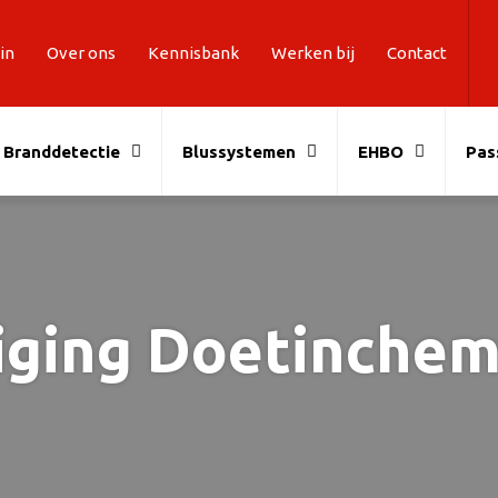
in
Over ons
Kennisbank
Werken bij
Contact
Branddetectie
Blussystemen
EHBO
Pas
iging Doetinche