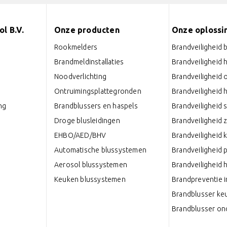
l B.V.
Onze producten
Onze oplossi
Rookmelders
Brandveiligheid 
Brandmeldinstallaties
Brandveiligheid 
Noodverlichting
Brandveiligheid 
Ontruimingsplattegronden
Brandveiligheid 
ng
Brandblussers en haspels
Brandveiligheid 
Droge blusleidingen
Brandveiligheid 
EHBO/AED/BHV
Brandveiligheid 
Automatische blussystemen
Brandveiligheid 
Aerosol blussystemen
Brandveiligheid
Keuken blussystemen
Brandpreventie i
Brandblusser ke
Brandblusser o