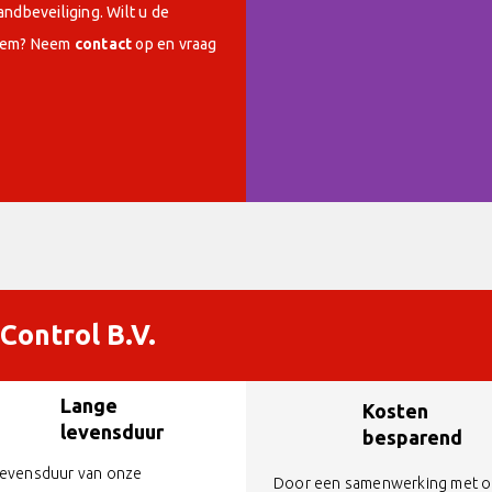
ndbeveiliging. Wilt u de
chem? Neem
contact
op en vraag
Control B.V.
Lange
Kosten
levensduur
besparend
levensduur van onze
Door een samenwerking met 