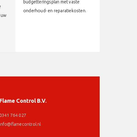
budgetteringsplan met vaste
e
onderhoud- en reparatiekosten.
v uw
Flame Control B.V.
0341 764 027
info@flamecontrol.nl