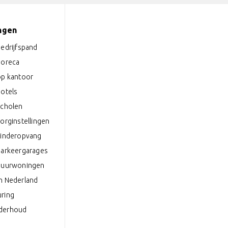
ngen
bedrijfspand
horeca
op kantoor
hotels
scholen
zorginstellingen
kinderopvang
parkeergarages
 huurwoningen
n Nederland
uring
nderhoud