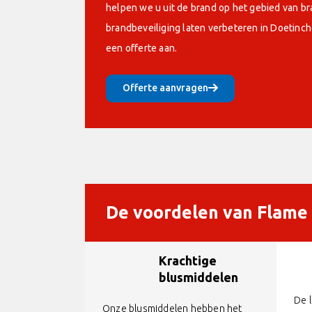
helpen we u uit de brand op het gebied van bra
brandbeveiliging laten verbeteren in Doetin
een offerte aan.
Offerte aanvragen
De voordelen van Flame 
Krachtige
blusmiddelen
De 
Onze blusmiddelen hebben het