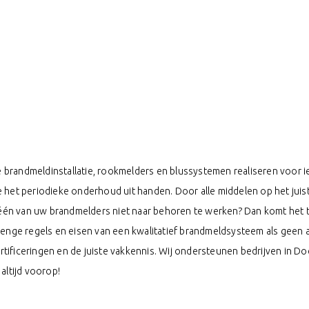
brandmeldinstallatie, rookmelders en blussystemen realiseren voor ie
e het periodieke onderhoud uit handen. Door alle middelen op het jui
t één van uw brandmelders niet naar behoren te werken? Dan komt het 
trenge regels en eisen van een kwalitatief brandmeldsysteem als geen
tificeringen en de juiste vakkennis. Wij ondersteunen bedrijven in D
altijd voorop!