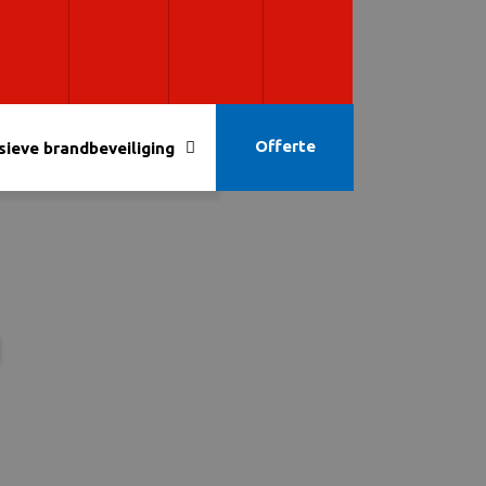
Offerte
sieve brandbeveiliging
m