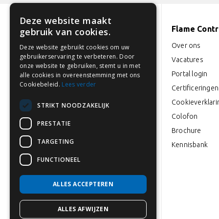
Deze website maakt
Flame Contro
gebruik van cookies.
Industrieweg 18-22
Over ons
Deze website gebruikt cookies om uw
3846 BD Harderwijk
gebruikerservaring te verbeteren. Door
Vacatures
onze website te gebruiken, stemt u in met
Portal login
alle cookies in overeenstemming met ons
0341 764 027
Cookiebeleid.
Lees verder
Certificeringen
info@flamecontrol.nl
Cookieverklari
STRIKT NOODZAKELIJK
Colofon
Openingstijden: ma t/m vrij
PRESTATIE
Brochure
van 08:00-17:00
TARGETING
Kennisbank
FUNCTIONEEL
ALLES ACCEPTEREN
ALLES AFWIJZEN