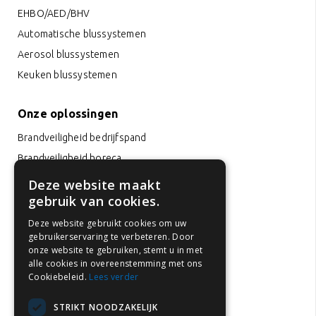
EHBO/AED/BHV
Automatische blussystemen
Aerosol blussystemen
Keuken blussystemen
Onze oplossingen
Brandveiligheid bedrijfspand
Brandveiligheid horeca
Brandveiligheid op kantoor
Deze website maakt
gebruik van cookies.
Brandveiligheid hotels
Brandveiligheid scholen
Deze website gebruikt cookies om uw
gebruikerservaring te verbeteren. Door
Brandveiligheid zorginstellingen
onze website te gebruiken, stemt u in met
Brandveiligheid kinderopvang
alle cookies in overeenstemming met ons
Cookiebeleid.
Lees verder
Brandveiligheid parkeergarages
Brandveiligheid huurwoningen
STRIKT NOODZAKELIJK