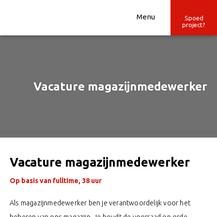
Ga
naar
Menu
Spoed
project?
de
inhoud
Vacature magazijnmedewerker
Vacature magazijnmedewerker
Op basis van fulltime, 38 uur
Als magazijnmedewerker ben je verantwoordelijk voor het