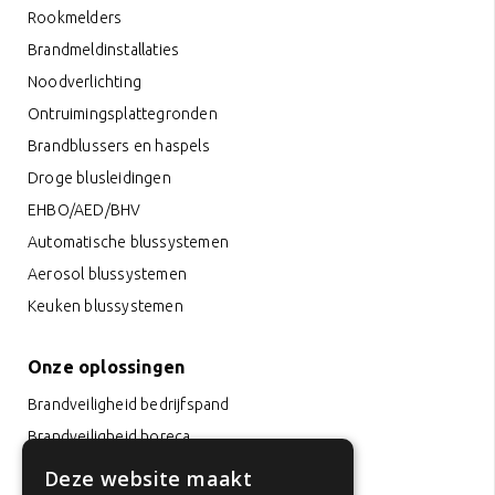
Rookmelders
Brandmeldinstallaties
Noodverlichting
Ontruimingsplattegronden
Brandblussers en haspels
Droge blusleidingen
EHBO/AED/BHV
Automatische blussystemen
Aerosol blussystemen
Keuken blussystemen
Onze oplossingen
Brandveiligheid bedrijfspand
Brandveiligheid horeca
Brandveiligheid op kantoor
Deze website maakt