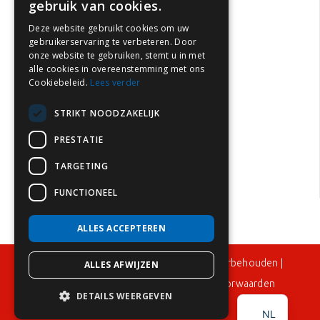
gebruik van cookies.
Brandveiligheid hotels
Brandveiligheid scholen
Deze website gebruikt cookies om uw
gebruikerservaring te verbeteren. Door
Brandveiligheid zorginstellingen
onze website te gebruiken, stemt u in met
Brandveiligheid kinderopvang
alle cookies in overeenstemming met ons
Cookiebeleid.
Lees verder
Brandveiligheid parkeergarages
Brandveiligheid huurwoningen
STRIKT NOODZAKELIJK
Brandpreventie in Nederland
PRESTATIE
Brandblusser keuring
TARGETING
Brandblusser onderhoud
FUNCTIONEEL
ALLES ACCEPTEREN
© 2024 – Flame Control BV – Alle rechten voorbehouden |
ALLES AFWIJZEN
Privacy statement
|
Disclaimer
|
Algemene voorwaarden
EN
DETAILS WEERGEVEN
Realisatie:
Flexxmarketing
NL