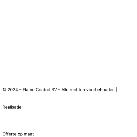
© 2024 – Flame Control BV – Alle rechten voorbehouden |
Privacy
statement
|
Disclaimer
|
Algemene voorwaarden
Realisatie:
Flexxmarketing
Offerte op maat