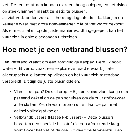
vet. De temperaturen kunnen extreem hoog oplopen, en het risico
op steekvlammen maakt ze lastig te blussen.
Je ziet vetbranden vooral in horecagelegenheden, bakkerijen en
keukens waar met grote hoeveelheden olie of vet wordt gekookt.
Als er niet snel en op de juiste manier wordt ingegrepen, kan het
vuur zich in enkele seconden uitbreiden.
Hoe moet je een vetbrand blussen?
Een vetbrand vraagt om een zorgvuldige aanpak. Gebruik nooit
water – dit veroorzaakt een explosieve reactie waarbij hete
oliedruppels alle kanten op vliegen en het vuur zich razendsnel
verspreidt. Dit zijn de juiste blusmiddelen:
Vlam in de pan? Deksel erop! – Bij een kleine vlam kun je een
passend deksel op de pan schuiven om de zuurstoftoevoer
af te sluiten. Zet de warmtebron uit en laat de pan met
deksel volledig afkoelen.
Vetbrandblussers (klasse F-blussers) – Deze blussers
bevatten een speciale blusstof die een afdekkende laag
vormt over het vet of de olie. Zo daalt de temperatuur en